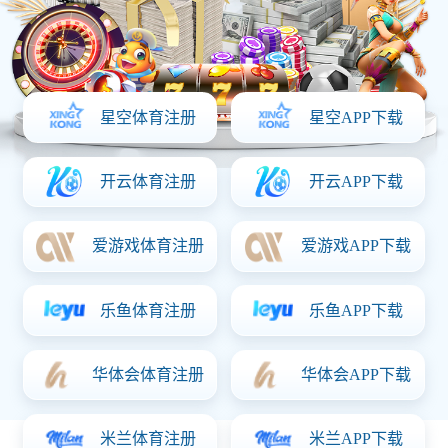
首页
/
体育快讯
/ 正文
2026-06-05 14:00
57 次阅读