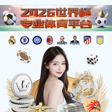
立即注册
mk体育官方网站
官网
· 权威体育数据平台
MK体育官方网站 OFFICIAL WEBSITE
自2022年创立以来，
mk体育官方网站
致力于为用户提
供包括NBA、英超、欧洲杯、LPL在内的热门赛事直播
与数据服务，广受用户信赖。
立即下载mk体育官方网站APP